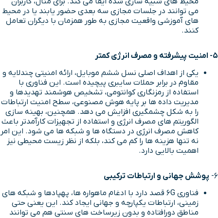
محیط های شبیه سازی شده ایفا می کند. برای مثال، کاربران
می توانند در جلسات مجازی سه بعدی حضور یابند یا در محیط
های آموزشی واقعیت مجازی به طور همزمان با دیگران تعامل
کنند.
5- امنیت پیشرفته و مصرف انرژی کمتر
یکی از اهداف اصلی نسل ششم موبایل، ارائه امنیتی چندلایه و
مقاوم در برابر حملات سایبری پیچیده است. این فناوری با
استفاده از رمزنگاری کوانتومی، تشخیص هوشمند تهدیدها و
مدیریت داده ها بر پایه هوش مصنوعی، سطح امنیت ارتباطات
را به شکل چشمگیری افزایش می دهد. همچنین، بهینه سازی
الگوریتم های مصرف انرژی و استفاده از تجهیزات کارآمدتر باعث
کاهش مصرف انرژی در دستگاه ها و شبکه ها می شود. این امر
نه تنها هزینه ها را کم می کند، بلکه از نظر زیست محیطی نیز
اهمیت بالایی دارد.
6-
پوشش جهانی و ارتباطات ترکیبی
فناوری 6G قصد دارد با ادغام ماهواره ها، پهپادها و شبکه های
زمینی، ارتباطات یکپارچه و جهانی ایجاد کند. این یعنی حتی
مناطق دورافتاده و بدون زیرساخت های سنتی هم می توانند