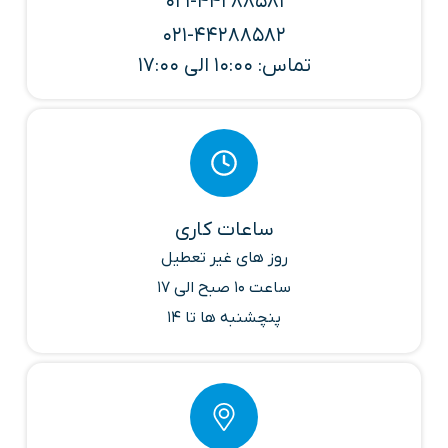
021-44288581
021-44288582
تماس: 10:00 الی 17:00
ساعات کاری
روز های غیر تعطیل
ساعت 10 صبح الی 17
پنچشنبه ها تا 14