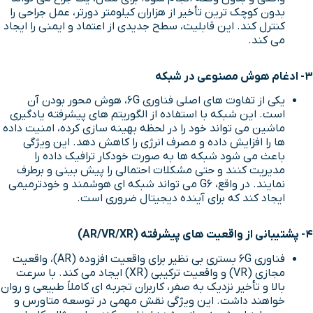
بدون کوچک ترین تأخیر از هزاران کیلومتر دورتر، عمل جراحی را
کنترل کند. این قابلیت، سطح جدیدی از اعتماد و ایمنی را ایجاد
می کند.
3- ادغام هوش مصنوعی در شبکه
یکی از تفاوت های اصلی فناوری 6G، هوش محور بودن آن
است. این شبکه با استفاده از الگوریتم های پیشرفته یادگیری
ماشین می تواند خود را در لحظه بهینه سازی کرده، امنیت داده
ها را افزایش داده و مصرف انرژی را کاهش دهد. این ویژگی
باعث می شود شبکه ها به صورت خودکار ترافیک داده را
مدیریت کنند و حتی مشکلات احتمالی را پیش بینی و برطرف
نمایند. در واقع، G6 می تواند شبکه ای هوشمند و خودترمیمی
ایجاد کند که برای آینده دیجیتال ضروری است.
4- پشتیبانی از واقعیت های پیشرفته
(AR/VR/XR)
فناوری 6G بستری بی نظیر برای واقعیت افزوده (AR)، واقعیت
مجازی (VR) و واقعیت ترکیبی (XR) ایجاد می کند. با سرعت
بالا و تأخیر نزدیک به صفر، کاربران تجربه ای کاملاً طبیعی و روان
خواهند داشت. این ویژگی نقش مهمی در توسعه متاورس و