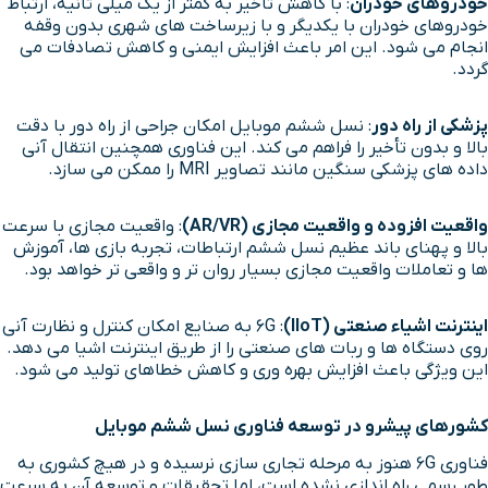
خودروهای خودران
: با کاهش تأخیر به کمتر از یک میلی ثانیه، ارتباط
خودروهای خودران با یکدیگر و با زیرساخت های شهری بدون وقفه
انجام می شود. این امر باعث افزایش ایمنی و کاهش تصادفات می
گردد.
پزشکی از راه دور
: نسل ششم موبایل امکان جراحی از راه دور با دقت
بالا و بدون تأخیر را فراهم می کند. این فناوری همچنین انتقال آنی
داده های پزشکی سنگین مانند تصاویر MRI را ممکن می سازد.
واقعیت افزوده و واقعیت مجازی
(AR/VR)
: واقعیت مجازی با سرعت
بالا و پهنای باند عظیم نسل ششم ارتباطات، تجربه بازی ها، آموزش
ها و تعاملات واقعیت مجازی بسیار روان تر و واقعی تر خواهد بود.
اینترنت اشیاء صنعتی
(IIoT)
: 6G به صنایع امکان کنترل و نظارت آنی
روی دستگاه ها و ربات های صنعتی را از طریق اینترنت اشیا می دهد.
این ویژگی باعث افزایش بهره وری و کاهش خطاهای تولید می شود.
کشورهای پیشرو در توسعه فناوری نسل ششم موبایل
فناوری 6G هنوز به مرحله تجاری سازی نرسیده و در هیچ کشوری به
طور رسمی راه اندازی نشده است، اما تحقیقات و توسعه آن به سرعت