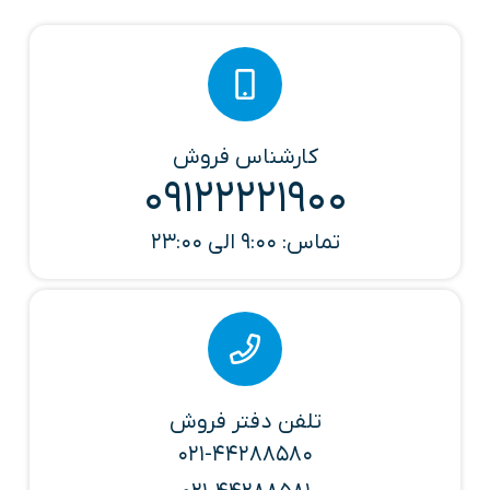
کارشناس فروش
09122221900
تماس: 9:00 الی 23:00
تلفن دفتر فروش
021-44288580