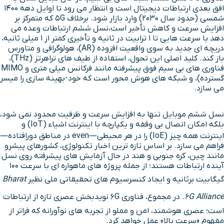
افق بعدی ارتباطات دیجیتال است و انتظار می رود تا اوایل دهه ۱۴۰۰
شمسی (حدود سال ۲۰۳۰) وارد بازار شود. برخلاف 5G که متمرکز بر
افزایش سرعت و کاهش تأخیر است،نسل ششم ارتباطات وعده می
دهد با سرعت هایی تا 1 ترابیت در ثانیه و تأخیری کمتر از ۱ میلی ثانیه،
دریچه ای جدید به سوی واقعیت افزوده (AR)، هولوگرافی و متاورس
باز کند. کلید اصلی این تحول، استفاده از طیف های تراهرتز (THz)،
فناوری های بی سیم فوق پیشرفته مانند فرکانس میلی متری و MIMO
گسترده)، و شبکه های هوش محور است که خود-بهینه سازی را میسر
می سازد.
نسل ششم موبایل تنها به افزایش سرعت و ظرفیت محدود نمی شود،
بلکه امکان اتصال بی وقفه و یکپارچه با اینترنت اشیاء (IoT) و
اینترنت همه چیز (IoE) را در هر محیطی—even در مناطق دورافتاده—
فراهم می سازد. بر اساس تازه ترین اخبار تکنولوژی، کشورهای پیشرو
مانند چین، کره جنوبی و هند در حال آزمایش های پیشرفته روی نسل
آینده ارتباطات هستند؛ از جمله پروژه های ماهواره ای با سرعت ۱۰۰
گیگابیت برثانیه و ایجاد کنسرسیوم های تحقیقاتی ملی نظیر
Bharat
6G Alliance
. در مجموع، فناوری 6G نویدبخش عصری تازه از ارتباطات
است؛ عصری هوشمند، امن و مملو از تجربه های نوآورانه که فراتر از
مفهوم «سرعت بالا» عمل خواهد کرد.