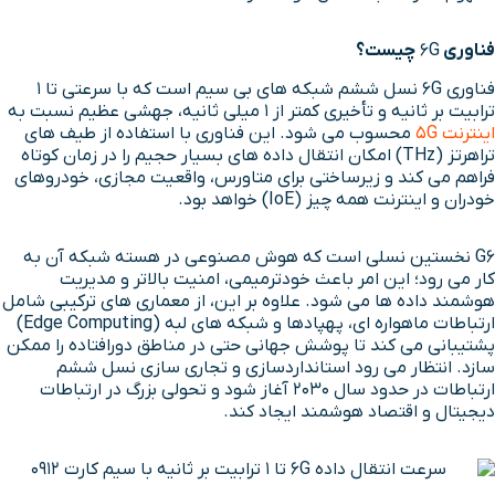
فناوری
6G
چیست؟
فناوری 6G نسل ششم شبکه های بی سیم است که با سرعتی تا ۱
ترابیت بر ثانیه و تأخیری کمتر از ۱ میلی ثانیه، جهشی عظیم نسبت به
اینترنت 5G
محسوب می شود. این فناوری با استفاده از طیف های
تراهرتز (THz) امکان انتقال داده های بسیار حجیم را در زمان کوتاه
فراهم می کند و زیرساختی برای متاورس، واقعیت مجازی، خودروهای
خودران و اینترنت همه چیز (IoE) خواهد بود.
G6 نخستین نسلی است که هوش مصنوعی در هسته شبکه آن به
کار می رود؛ این امر باعث خودترمیمی، امنیت بالاتر و مدیریت
هوشمند داده ها می شود. علاوه بر این، از معماری های ترکیبی شامل
ارتباطات ماهواره ای، پهپادها و شبکه های لبه (Edge Computing)
پشتیبانی می کند تا پوشش جهانی حتی در مناطق دورافتاده را ممکن
سازد. انتظار می رود استانداردسازی و تجاری سازی نسل ششم
ارتباطات در حدود سال ۲۰۳۰ آغاز شود و تحولی بزرگ در ارتباطات
دیجیتال و اقتصاد هوشمند ایجاد کند.