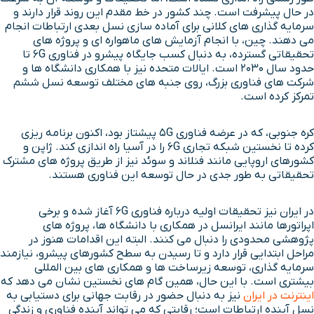
در حال پیشرفت است. چند کشور در خط مقدم این روند قرار دارند و
سرمایه گذاری های کلانی برای آماده سازی نسل بعدی ارتباطات انجام
می دهند. چین، با انجام آزمایش های ماهواره ای و پروژه های
تحقیقاتی گسترده، به دنبال کسب جایگاه پیشرو در فناوری 6G تا
حدود سال ۲۰۳۰ است. ایالات متحده نیز با همکاری دانشگاه ها و
شرکت های فناوری بزرگ، روی جنبه های مختلف توسعه نسل ششم
تمرکز کرده است.
کره جنوبی، که در عرضه فناوری 5G پیشتاز بود، اکنون برنامه ریزی
کرده تا نخستین شبکه تجاری 6G را در آسیا راه اندازی کند. ژاپن و
کشورهای اروپایی مانند فنلاند و سوئد نیز از طریق پروژه های مشترک
تحقیقاتی به طور جدی در حال توسعه این فناوری هستند.
در ایران نیز تحقیقات اولیه درباره فناوری 6G آغاز شده و برخی
اپراتورها مانند ایرانسل در همکاری با دانشگاه ها، پروژه های
پژوهشی محدودی را دنبال می کنند. البته این اقدامات هنوز در
مراحل ابتدایی قرار دارد و تا رسیدن به سطح کشورهای پیشرو، نیازمند
سرمایه گذاری، توسعه زیرساخت ها و همکاری های بین المللی
بیشتری است. با این حال، همین گام های نخستین نشان می دهد که
اینترنت در ایران
نیز به دنبال حضور در رقابت جهانی برای دستیابی به
نسل آینده ارتباطات است؛ رقابتی که می تواند آینده فناوری و زندگی