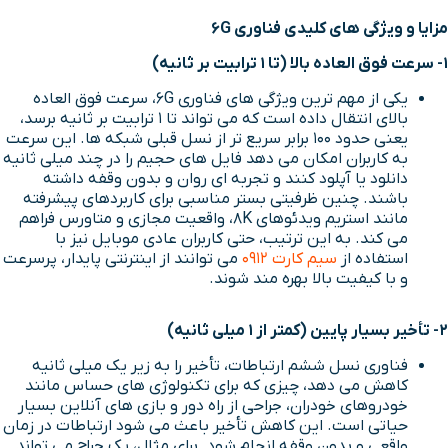
مزایا و ویژگی های کلیدی فناوری 6G
1-
سرعت فوق العاده بالا (تا
۱
ترابیت بر ثانیه)
یکی از مهم ترین ویژگی های فناوری 6G، سرعت فوق العاده
بالای انتقال داده است که می تواند تا ۱ ترابیت بر ثانیه برسد،
یعنی حدود ۱۰۰ برابر سریع تر از نسل قبلی شبکه ها. این سرعت
به کاربران امکان می دهد فایل های حجیم را در چند میلی ثانیه
دانلود یا آپلود کنند و تجربه ای روان و بدون وقفه داشته
باشند. چنین ظرفیتی بستر مناسبی برای کاربردهای پیشرفته
مانند استریم ویدئوهای 8K، واقعیت مجازی و متاورس فراهم
می کند. به این ترتیب، حتی کاربران عادی موبایل نیز با
استفاده از
سیم کارت 0912
می توانند از اینترنتی پایدار، پرسرعت
و با کیفیت بالا بهره مند شوند.
2- تأخیر بسیار پایین (کمتر از
۱
میلی ثانیه)
فناوری نسل ششم ارتباطات، تأخیر را به زیر یک میلی ثانیه
کاهش می دهد، چیزی که برای تکنولوژی های حساس مانند
خودروهای خودران، جراحی از راه دور و بازی های آنلاین بسیار
حیاتی است. این کاهش تأخیر باعث می شود ارتباطات در زمان
واقعی و بدون وقفه انجام شود. برای مثال، یک جراح می تواند