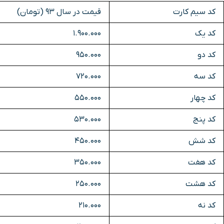
کد سیم کارت
قیمت در سال 93 (تومان)
کد یک
1.900.000
کد دو
950.000
کد سه
720.000
کد چهار
550.000
کد پنج
530.000
کد شش
450.000
کد هفت
350.000
کد هشت
250.000
کد نه
210.000