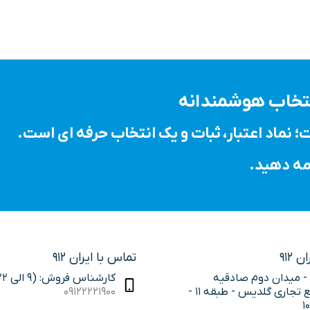
انتخاب هوشمندانه
 912
تماس با ایران 912
 - میدان دوم صادقیه
کارشناس فروش: (9 الی 22)
مجتمع تجاری گلدیس - طبقه 11 -
09122221900