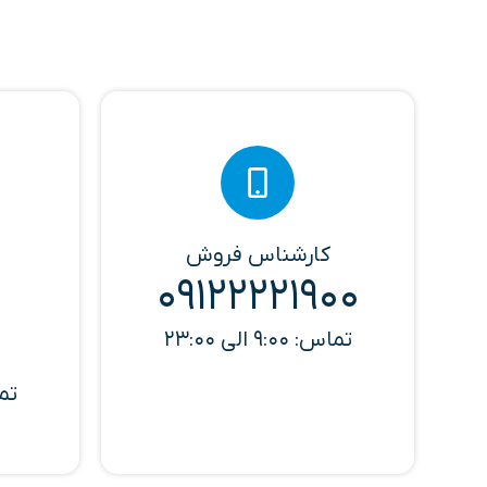
کارشناس فروش
09122221900
تماس: 9:00 الی 23:00
تماس: 