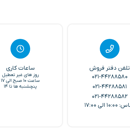
تلفن دفتر فروش
ساعات کاری
روز های غیر تعطیل
021-44288580
ساعت 10 صبح الی 17
021-44288581
پنچشنبه ها تا 14
021-44288582
10:00 الی 17:00