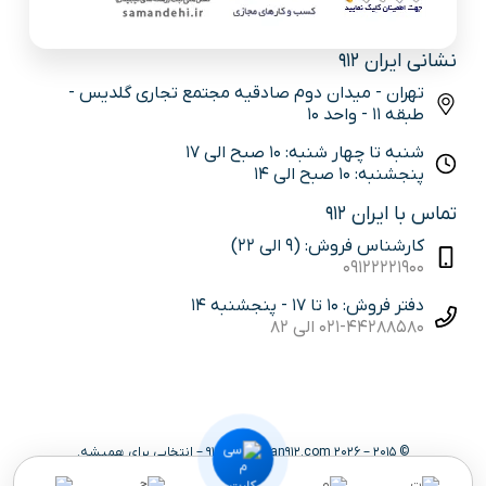
نشانی ایران 912
تهران - میدان دوم صادقیه مجتمع تجاری گلدیس -
طبقه 11 - واحد 10
شنبه تا چهار شنبه: 10 صبح الی 17
پنجشنبه: 10 صبح الی 14
تماس با ایران 912
کارشناس فروش: (9 الی 22)
09122221900
دفتر فروش: 10 تا 17 - پنجشنبه 14
021-44288580 الی 82
© 2015 – 2026 iran912.com | ایران 912 – انتخابی برای همیشه.