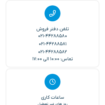
تلفن دفتر فروش
021-44288580
021-44288581
021-44288582
تماس: 10:00 الی 17:00
ساعات کاری
روز های غیر تعطیل