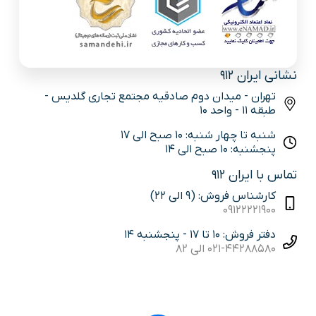
نشانی ایران 912
تهران - میدان دوم صادقیه مجتمع تجاری گلدیس -
طبقه 11 - واحد 10
شنبه تا چهار شنبه: 10 صبح الی 17
پنجشنبه: 10 صبح الی 14
تماس با ایران 912
کارشناس فروش: (9 الی 22)
09122221900
دفتر فروش: 10 تا 17 - پنجشنبه 14
021-44288580 الی 82