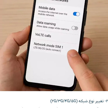
2- تغییر نوع شبکه (2G/3G/4G/5G)