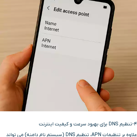
4-تنظیم DNS برای بهبود سرعت و کیفیت اینترنت
علاوه بر تنظیمات APN، تنظیم DNS (سیستم نام دامنه) می تواند