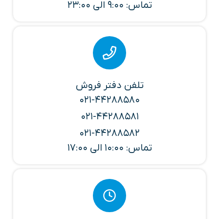
تماس: 9:00 الی 23:00
تلفن دفتر فروش
021-44288580
021-44288581
021-44288582
تماس: 10:00 الی 17:00