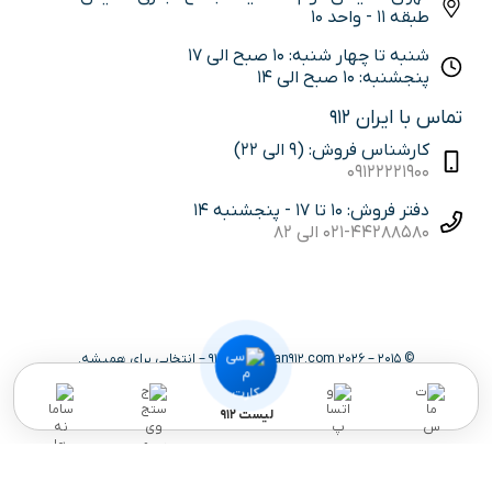
طبقه 11 - واحد 10
شنبه تا چهار شنبه: 10 صبح الی 17
پنجشنبه: 10 صبح الی 14
تماس با ایران 912
کارشناس فروش: (9 الی 22)
09122221900
دفتر فروش: 10 تا 17 - پنجشنبه 14
021-44288580 الی 82
© 2015 – 2026 iran912.com | ایران 912 – انتخابی برای همیشه.
لیست 912
کارشناس فروش سیم کارت