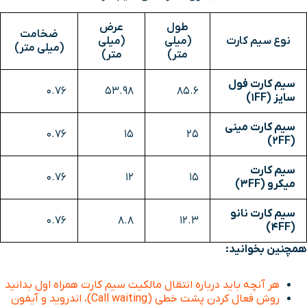
طول
عرض
ضخامت
نوع سیم کارت
(میلی
(میلی
(میلی متر)
متر)
متر)
سیم کارت فول
0.76
53.98
85.6
سایز (1FF)
سیم کارت مینی
0.76
15
25
(2FF)
سیم کارت
0.76
12
15
میکرو (3FF)
سیم کارت نانو
0.76
8.8
12.3
(4FF)
همچنین بخوانید:
هر آنچه باید درباره انتقال مالکیت سیم کارت همراه اول بدانید
روش فعال کردن پشت خطی (Call waiting)، اندروید و آیفون