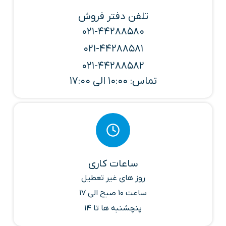
تلفن دفتر فروش
021-44288580
021-44288581
021-44288582
تماس: 10:00 الی 17:00
ساعات کاری
روز های غیر تعطیل
ساعت 10 صبح الی 17
پنچشنبه ها تا 14