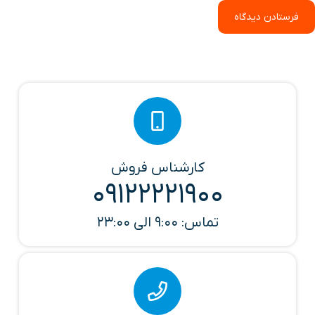
فرستادن دیدگاه
کارشناس فروش
09122221900
تماس: 9:00 الی 23:00