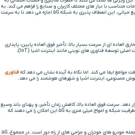
د. این ویژگی ها کمک می کنند تا خطرات سایبری و حملات احتمالی به
یل ساختار شبکه انعطاف پذیر و توانایی تقسیم پذیری شبکه (Network Slicing)، امکان ارائه خدمات متناسب با نیاز های مختلف کاربران و صنایع را فراهم می کند. به
این معنا که پیکربندی های شبکه به صورت مجزا و امن برای هر کاربرد خاص ارائه می شود، مانند خدمات پزشکی، خودرو های خودران یا صنایع حیاتی. این انعطاف پذیری به شبکه 5G اجازه می دهد تا به سرعت
ارق العاده ای از سرعت بسیار بالا، تأخیر فوق العاده پایین، پایداری
بالا و ظرفیت اتصال میلیون ها دستگاه به صورت هم زمان باعث شده تا اینترنت 5G نه تنها تجربه کاربران عادی را متحول کند، بلکه زیرساخت اصلی توسعه فناوری های نوینی مانند اینترنت اشیا (IoT)،
فناوری
مختلف قرار دهد. سرعت فوق العاده بالا، کاهش زمان تأخیر، و پهنای باند وسیع
تر این فناوری، شرایطی را فراهم کرده اند که ارتباطات دیجیتال به سطوح جدیدی از کارایی و عملکرد برسند. پشتیبانی از اینترنت اشیا، افزایش ظرفیت شبکه و امواج میلی متری به 5G این امکان را می دهند که
همچنین، امنیت و انعطاف پذیری بالا در این شبکه تضمین کننده حفاظت از داده ها و قابلیت شخصی سازی خدمات برای انواع کاربرد ها، از جمله خودرو های خودران و جراحی های از راه دور است. در مجموع، 5G