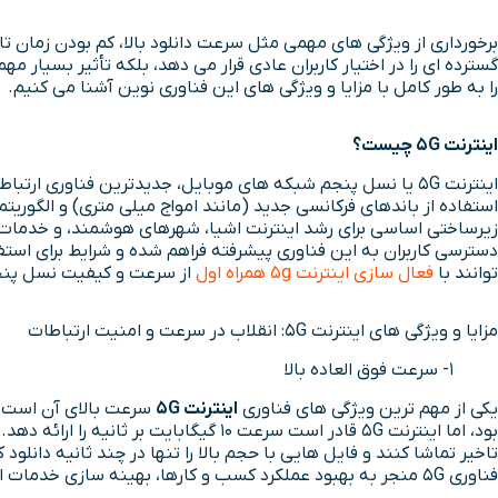
گسترده ای را در اختیار کاربران عادی قرار می دهد، بلکه تأثیر بسیار م
را به طور کامل با مزایا و ویژگی های این فناوری نوین آشنا می کنیم.
اینترنت 5G چیست؟
اینترنت 5G یا نسل پنجم شبکه های موبایل، جدیدترین فناور
زیرساختی اساسی برای رشد اینترنت اشیا، شهرهای هوشمند، و خدمات 
دسترسی کاربران به این فناوری پیشرفته فراهم شده و شرایط برای استفا
توانند با
فعال سازی اینترنت 5g همراه اول
از سرعت و کیفیت نسل پنجم
مزایا و ویژگی های اینترنت 5G: انقلاب در سرعت و امنیت ارتباطات
1- سرعت فوق العاده بالا
یکی از مهم ترین ویژگی های فناوری
اینترنت 5G
تاخیر تماشا کنند و فایل هایی با حجم بالا را تنها در چند ثانیه دانلود
فناوری 5G منجر به بهبود عملکرد کسب و کارها، بهینه سازی خدمات ابری و ارتقای کارایی اینترنت IoT می شود. به طور کلی باید بدانید که با استفاده از 5G وارد دنیای دیجیتال سریع تر و کارآمدتری خواهید شد.