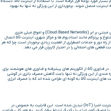
واقع، اتصال هم زمان دستگاه های بیشتر یکی از مزیت های فناوری 5G است. این ویژگی به خصوص در شهر های وسیع و محیط های پر تراکم بسیار مورد توجه قرار گرفته است. با استفاده از اینترنت 5G، دستگاه
ترنت متصل شوند. برخورداری از این ویژگی نه تنها به بهبود
یکی از پیشرفت های مهم صورت گرفته در فناوری 5G، پایداری و اطمینان بیشتر است. بهره مندی از قابلیت های پیشرفته ای مانند شبکه های مبتنی بر ابر (Cloud-Based Networks) و امواج میلی متری
(mmWave) در فناوری 5G باعث شده تا ارتباطی پایدارتر و قابل اعتمادتر نسبت به سال های قبل توسط این نسل ارائه شود. در محیط های شلوغ و پرتراکم مانند استادیوم ها و مراکز شهری، اینترنت 5G اتصال
راه دور و خدمات اضطراری از اهمیت زیادی برخوردار است، چرا که هر
بهینه سازی مصرف انرژی در فناوری 5G یکی دیگر از ویژگی هایی است که این نسل از شبکه های ارتباطی را از نسل های قبلی متمایز می کند. در فناوری 5G از الگوریتم های پیشرفته و فناوری های هوشمند برای
هره مندی از این ویژگی نه تنها باعث کاهش مصرف باتری در گوشی
های هوشمند، گجت های پوشیدنی و دستگاه های اینترنت اشیا (IoT) می شود، بلکه عمر مفید آن ها را افزایش می دهد. همچنین، زیرساخت های اینترنت 5G به گونه ای طراحی شده اند که با مصرف انرژی
فناوری 5G با بهره مندی از ویژگی هایی مانند سرعت بالا، تأخیر کم و اتصال هم زمان هزاران دستگاه، به یک زیرساخت ایده آل برای توسعه اینترنت اشیا (IoT) تبدیل شده است. این قابلیت به خصوص در
رف کمتر انرژی با یکدیگر ارتباط برقرار کنند. به طور کلی، فناوری