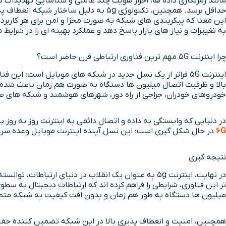
مانند رمزنگاری داده ها، احراز هویت چند عاملی و شناسایی تهدیدات در
به تغییرات و نیاز های بازار پاسخ دهد و عملکرد بهینه ای را در شرای
چرا اینترنت 5G مهم ترین فناوری ارتباطی قرن حاضر است؟
اینترنت 5G فراتر از یک نسل جدید در شبکه های موبایل است؛ ا
خودروهای خودران، جراحی از راه دور، شهرهای هوشمند و شبکه های ص
در دنیایی که وابستگی به داده و اتصال دائمی به اینترنت روز به روز بیشتر می شود، 5G به عنوان یک فناوری بنیادین نقش کلیدی در پیشرفت جوامع ایفا می کند. 
6G
در حال شکل گیری است؛ این نسل آینده اینترنت موبایل وعده سرعتی چندین برابر 5G، تاخیر نزدیک به صفر و امکانات پیشرفته تر برای هوش مصنوعی، اینتر
نتیجه گیری
در نهایت، اینترنت 5g به عنوان یک انقلاب در دنیای ار
میلیون ها دستگاه به طور هم زمان و بدون افت کیفیت به شبکه مت