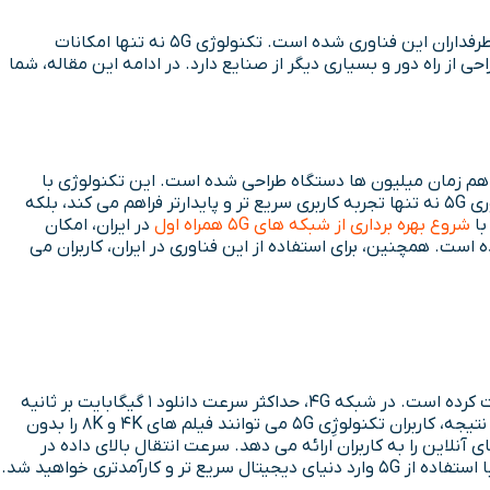
برخورداری از ویژگی های مهمی مثل سرعت دانلود بالا، کم بودن زمان تاخیر، بهینه سازی مصرف انرژی، سرعت آپلود بالا و … منجر به افزایش طرفداران این فناوری شده است. تکنولوژی 5G نه تنها امکانات
 از راه دور و بسیاری دیگر از صنایع دارد. در ادامه این مقاله، شما
ال هم زمان میلیون ها دستگاه طراحی شده است. این تکنولوژی با
استفاده از باندهای فرکانسی جدید (مانند امواج میلی متری) و الگوریتم های هوشمند، ارتباطات بی سیم را وارد مرحله ای تازه کرده است. فناوری 5G نه تنها تجربه کاربری سریع تر و پایدارتر فراهم می کند، بلکه
با
شروع بهره برداری از شبکه های 5G همراه اول
در ایران، امکان
 است. همچنین، برای استفاده از این فناوری در ایران، کاربران می
سرعت بالای آن است که به طور کامل این نسل از اینترنت همراه را از نسل های قبلی متفاوت کرده است. در شبکه 4G، حداکثر سرعت دانلود 1 گیگابایت بر ثانیه
بود، اما اینترنت 5G قادر است سرعت 10 گیگابایت بر ثانیه را ارائه دهد. این به این معنی است که سرعت دانلود 5G ده برابر سریع تر است. در نتیجه، کاربران تکنولوژِی 5G می توانند فیلم های 4K و 8K را بدون
 آنلاین را به کاربران ارائه می دهد. سرعت انتقال بالای داده در