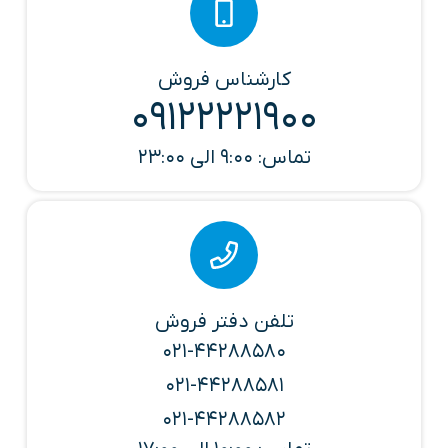
کارشناس فروش
09122221900
تماس: 9:00 الی 23:00
تلفن دفتر فروش
021-44288580
021-44288581
021-44288582