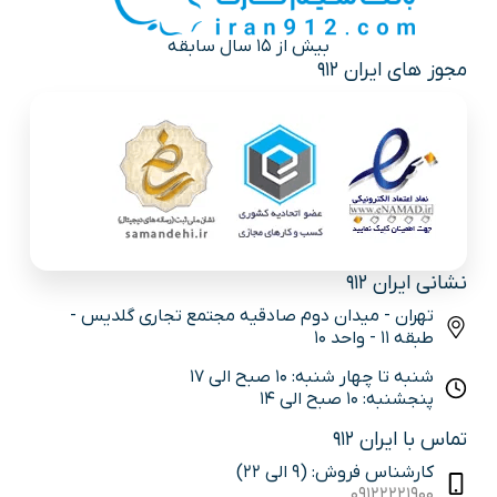
بیش از 15 سال سابقه
مجوز های ایران 912
نشانی ایران 912
تهران - میدان دوم صادقیه مجتمع تجاری گلدیس -
طبقه 11 - واحد 10
شنبه تا چهار شنبه: 10 صبح الی 17
پنجشنبه: 10 صبح الی 14
تماس با ایران 912
کارشناس فروش: (9 الی 22)
09122221900