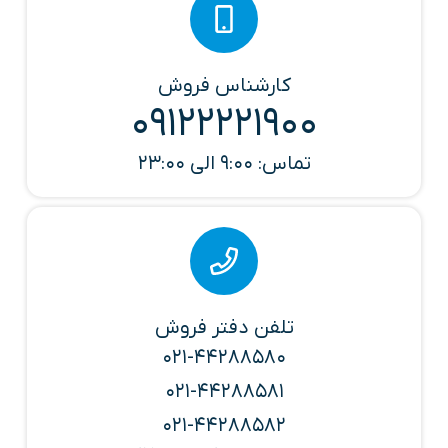
کارشناس فروش
09122221900
تماس: 9:00 الی 23:00
تلفن دفتر فروش
021-44288580
021-44288581
021-44288582