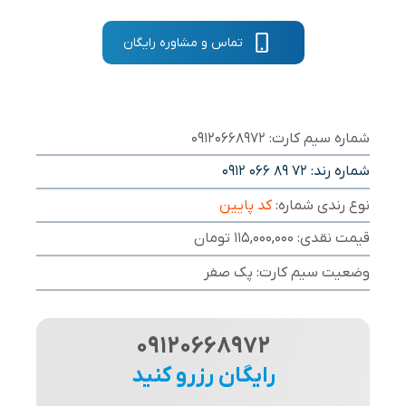
تماس و مشاوره رایگان
شماره سیم کارت: 09120668972
شماره رند:
0912 066 89 72
نوع رندی شماره:
کد پایین
قیمت نقدی: 115,000,000 تومان
وضعیت سیم کارت: پک صفر
09120668972
رایگان رزرو کنید