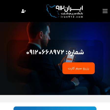
فتن
ه
حتوا
شماره: 09120668972
رزرو سیم کارت