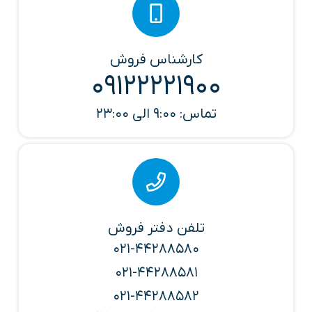
کارشناس فروش
09122221900
تماس: 9:00 الی 23:00
تلفن دفتر فروش
021-44288580
021-44288581
021-44288582