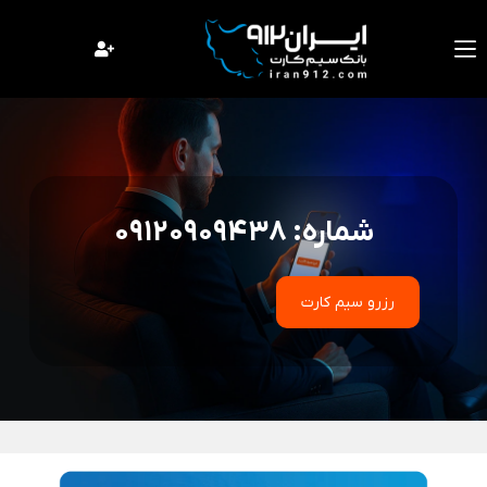
فتن
ه
حتوا
شماره: 09120909438
رزرو سیم کارت