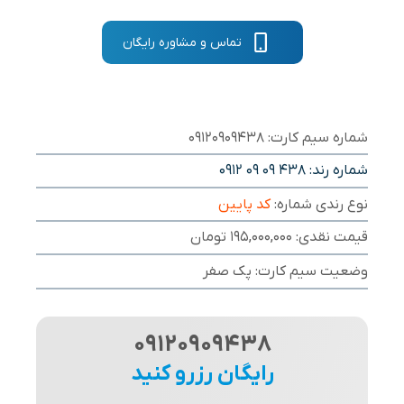
تماس و مشاوره رایگان
شماره سیم کارت: 09120909438
شماره رند:
0912 09 09 438
نوع رندی شماره:
کد پایین
قیمت نقدی: 195,000,000 تومان
وضعیت سیم کارت: پک صفر
09120909438
رایگان رزرو کنید