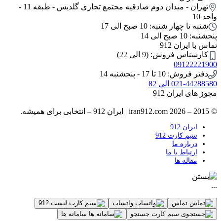
تهران - میدان دوم صادقیه مجتمع تجاری گلدیس - طبقه 11 -
واحد 10
شنبه تا چهار شنبه: 10 صبح الی 17
پنجشنبه: 10 صبح الی 14
تماس با ایران 912
کارشناس فروش: (9 الی 22)
09122221900
دفتر فروش: 10 تا 17 - پنجشنبه 14
021-44288580 الی 82
مجوز های ایران 912
© 2015 – 2026 iran912.com | ایران 912 – انتخابی برای همیشه.
ایران 912
سیم کارت 912
درباره ما
ارتباط با ما
مقاله ها
...
تماس
واتساپ
لیست 912
جستجو
سامانه ها