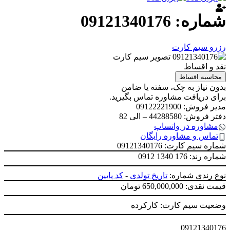
شماره: 09121340176
رزرو سیم کارت
نقد و اقساط
محاسبه اقساط
بدون نیاز به چک، سفته یا ضامن
برای دریافت مشاوره تماس بگیرید.
مدیر فروش: 09122221900
دفتر فروش: 44288580 – الی 82
مشاوره در واتساپ
تماس و مشاوره رایگان
شماره سیم کارت: 09121340176
شماره رند:
0912 1340 176
نوع رندی شماره:
تاریخ تولدی
-
کد پایین
قیمت نقدی: 650,000,000 تومان
وضعیت سیم کارت: کارکرده
09121340176