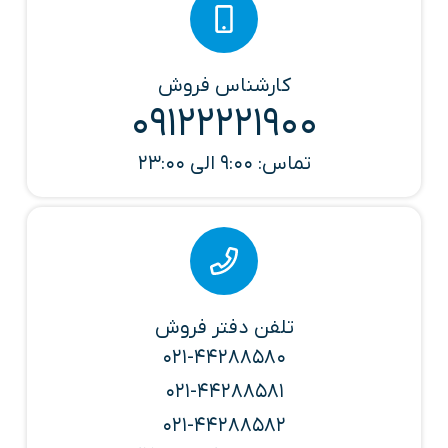
کارشناس فروش
09122221900
تماس: 9:00 الی 23:00
تلفن دفتر فروش
021-44288580
021-44288581
021-44288582