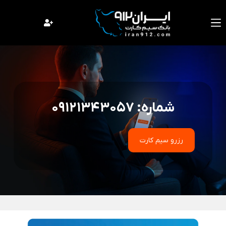
فتن
ه
حتوا
شماره: 09121343057
رزرو سیم کارت