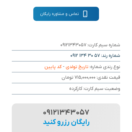
تماس و مشاوره رایگان
شماره سیم کارت: 09121343057
شماره رند:
0912 134 30 57
نوع رندی شماره:
تاریخ تولدی
-
کد پایین
قیمت نقدی: 715,000,000 تومان
وضعیت سیم کارت: کارکرده
09121343057
رایگان رزرو کنید