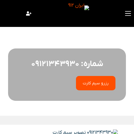
فتن
ه
حتوا
شماره: 09121343930
رزرو سیم کارت