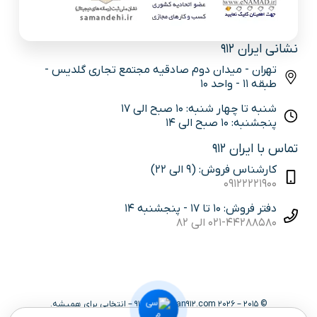
نشانی ایران 912
تهران - میدان دوم صادقیه مجتمع تجاری گلدیس -
طبقه 11 - واحد 10
شنبه تا چهار شنبه: 10 صبح الی 17
پنجشنبه: 10 صبح الی 14
تماس با ایران 912
کارشناس فروش: (9 الی 22)
09122221900
دفتر فروش: 10 تا 17 - پنجشنبه 14
021-44288580 الی 82
© 2015 – 2026 iran912.com | ایران 912 – انتخابی برای همیشه.