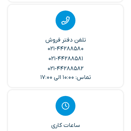
تلفن دفتر فروش
021-44288580
021-44288581
021-44288582
تماس: 10:00 الی 17:00
ساعات کاری