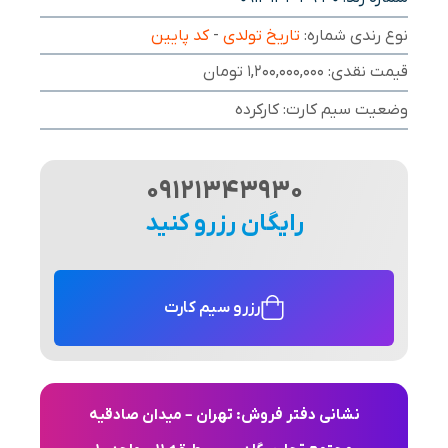
نوع رندی شماره:
تاریخ تولدی
-
کد پایین
قیمت نقدی: 1,200,000,000 تومان
وضعیت سیم کارت: کارکرده
09121343930
رایگان رزرو کنید
رزرو سیم کارت
نشانی دفتر فروش: تهران – میدان صادقیه