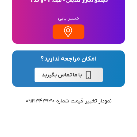
مجتمع تجاری گلدیس – طبقه 11 – واحد 10
مسیر یابی
امکان مراجعه ندارید؟
با ما تماس بگیرید
نمودار تغییر قیمت شماره 09121343930