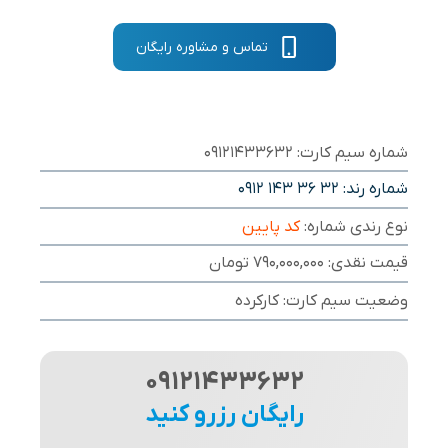
تماس و مشاوره رایگان
شماره سیم کارت: 09121433632
شماره رند:
0912 143 36 32
نوع رندی شماره:
کد پایین
قیمت نقدی: 790,000,000 تومان
وضعیت سیم کارت: کارکرده
09121433632
رایگان رزرو کنید