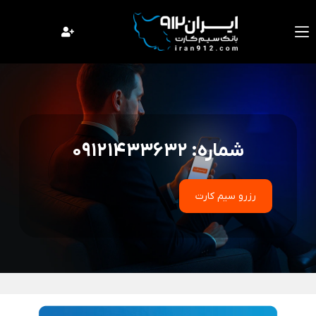
فتن
ه
حتوا
شماره: 09121433632
رزرو سیم کارت