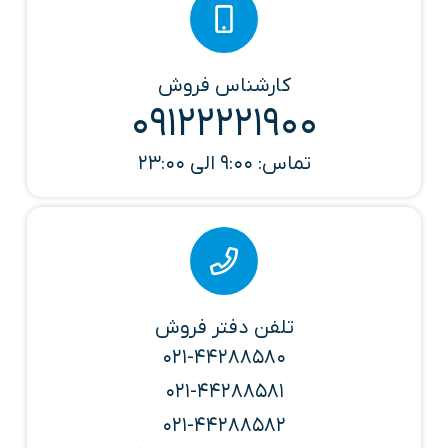
کارشناس فروش
09122221900
تماس: 9:00 الی 23:00
تلفن دفتر فروش
021-44288580
021-44288581
021-44288582