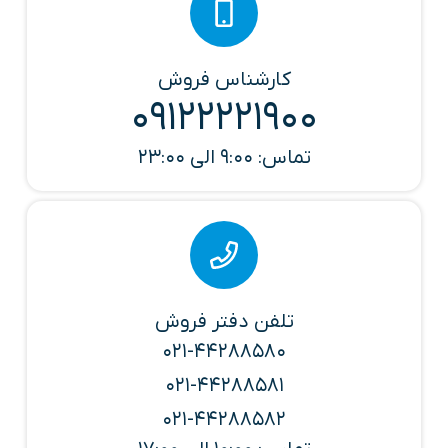
کارشناس فروش
09122221900
تماس: 9:00 الی 23:00
تلفن دفتر فروش
021-44288580
021-44288581
021-44288582