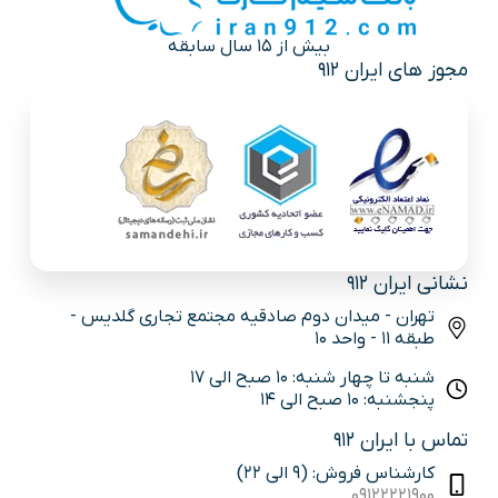
بیش از 15 سال سابقه
مجوز های ایران 912
نشانی ایران 912
تهران - میدان دوم صادقیه مجتمع تجاری گلدیس -
طبقه 11 - واحد 10
شنبه تا چهار شنبه: 10 صبح الی 17
پنجشنبه: 10 صبح الی 14
تماس با ایران 912
کارشناس فروش: (9 الی 22)
09122221900