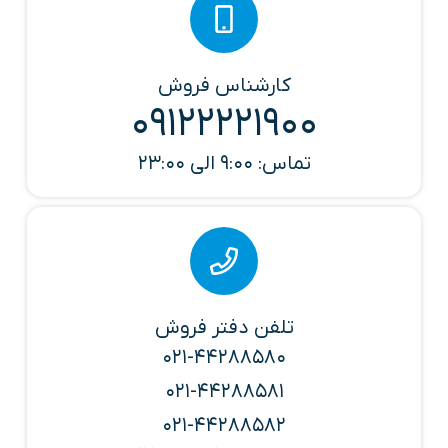
کارشناس فروش
09122221900
تماس: 9:00 الی 23:00
تلفن دفتر فروش
021-44288580
021-44288581
021-44288582