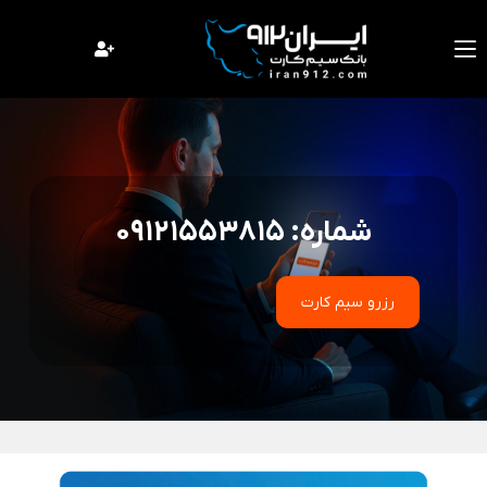
فتن
ه
حتوا
شماره: 09121553815
رزرو سیم کارت