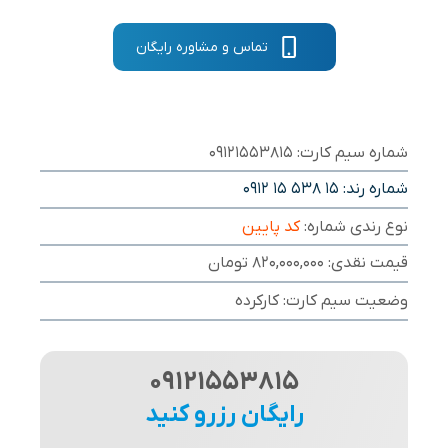
تماس و مشاوره رایگان
شماره سیم کارت: 09121553815
شماره رند:
0912 15 538 15
نوع رندی شماره:
کد پایین
قیمت نقدی: 820,000,000 تومان
وضعیت سیم کارت: کارکرده
09121553815
رایگان رزرو کنید