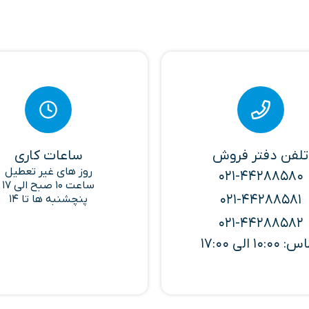
تلفن دفتر فروش
ساعات کاری
روز های غیر تعطیل
021-44288580
ساعت 10 صبح الی 17
021-44288581
پنچشنبه ها تا 14
021-44288582
10:00 الی 17:00