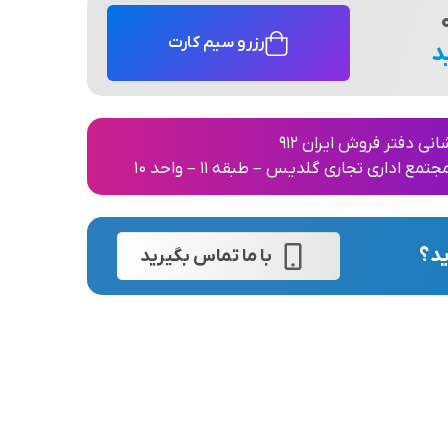
رزرو سیم کارت
د
انی دفتر فروش ایران 912
 اداری تجاری گلدیس – طبقه 11 – واحد 10
ید؟
با ما تماس بگیرید