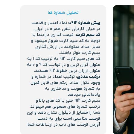
تحلیل شماره ها
پیش شماره 0912
: نماد اعتبار و قدمت
در میان کاربران تلفن همراه در ایران.
کد سیم کارت
: قیمت گذاری درابتدا با
توجه به کد سیم کارت شروع میشود و
سایر اعداد میتوانند در ارزش گذاری
سیم کارت موثر باشند.
کد های سیم کارت 912 به ترتیب کد 1 به
عنوان گران ترین و در نهایت کد 9 و 0 به
عنوان ارازان ترین خطوط 912 هستند.
ترکیب عددی
: ترکیب اعداد در شماره و
وجود تکرار اعداد، ریتم های قابل قبول
به شماره هویت و ساختاری به
یادماندنی میدهد.
سیم کارت 912 حتی با کد های بالا و
ترتیب شماره های معمولی هم میتواند
شما را متمایز از دیگران نشان دهد و این
فرصت مناسبی است برای به دست
آوردن فرصت های ناب در ارتباطات شما.