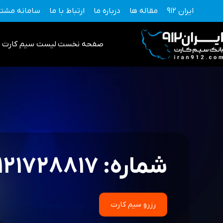
فتن
ایران 912
مقاله ها
درباره ما
ارتباط با ما
سامانه مشتر
ه
حتوا
صفحه نخست
لیست سیم کارت 0912
شماره: 09121728817
رزرو سیم کارت