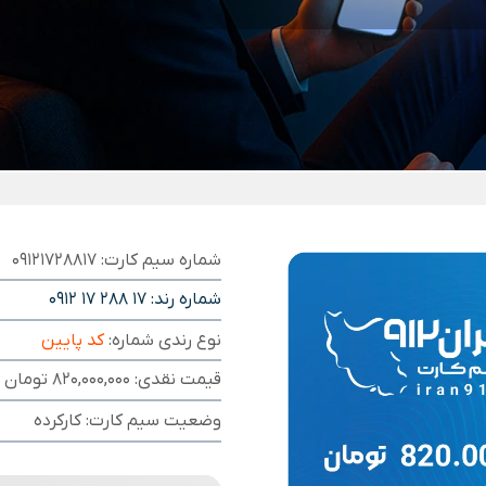
شماره سیم کارت: 09121728817
شماره رند:
0912 17 288 17
نوع رندی شماره:
کد پایین
قیمت نقدی: 820,000,000 تومان
وضعیت سیم کارت: کارکرده