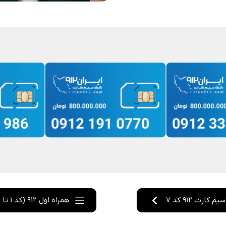
سیم کارت 912 کد 7
همراه اول 912 (کد 1 تا 0)