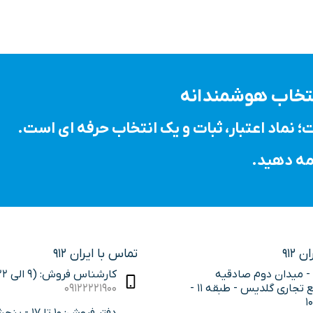
انتخاب هوشمندانه
 912
تماس با ایران 912
 - میدان دوم صادقیه
کارشناس فروش: (9 الی 22)
مجتمع تجاری گلدیس - طبقه 11 -
09122221900