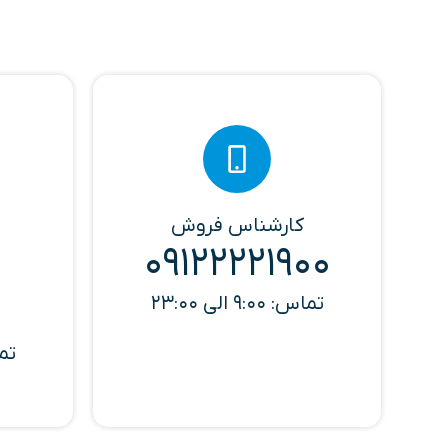
کارشناس فروش
09122221900
تماس: 9:00 الی 23:00
تماس: 