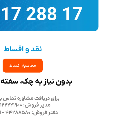
نقد و اقساط
محاسبه اقساط
بدون نیاز به چک، سفته 
برای دریافت مشاوره تماس بگ
مدیر فروش: 09122221900
دفتر فروش: 44288580 – الی 82