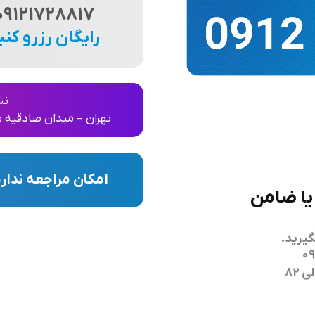
09121728817
رایگان رزرو کنی
نش
تهران – میدان صادقیه مجتمع
امکان مراجعه ندار
یا ضامن
یرید.