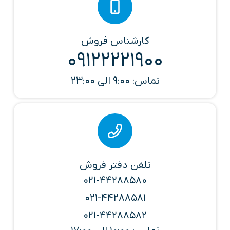
کارشناس فروش
09122221900
تماس: 9:00 الی 23:00
تلفن دفتر فروش
021-44288580
021-44288581
021-44288582