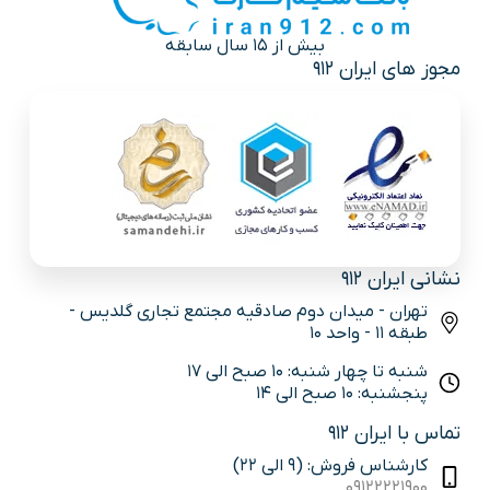
بیش از 15 سال سابقه
مجوز های ایران 912
نشانی ایران 912
تهران - میدان دوم صادقیه مجتمع تجاری گلدیس -
طبقه 11 - واحد 10
شنبه تا چهار شنبه: 10 صبح الی 17
پنجشنبه: 10 صبح الی 14
تماس با ایران 912
کارشناس فروش: (9 الی 22)
09122221900