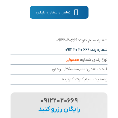
تماس و مشاوره رایگان
شماره سیم کارت: 09122020669
شماره رند:
0912 20 20 669
نوع رندی شماره:
معمولی
قیمت نقدی: 1,350,000,000 تومان
وضعیت سیم کارت: کارکرده
09122020669
رایگان رزرو کنید