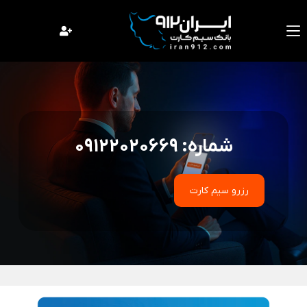
فتن
ه
حتوا
شماره: 09122020669
رزرو سیم کارت