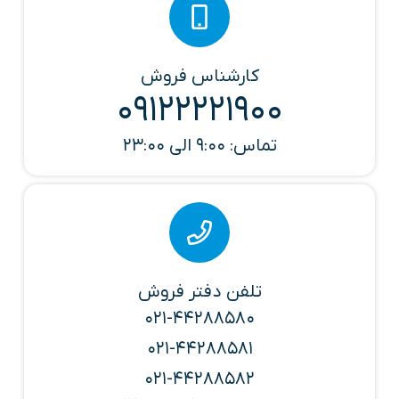
کارشناس فروش
09122221900
تماس: 9:00 الی 23:00
تلفن دفتر فروش
021-44288580
021-44288581
021-44288582