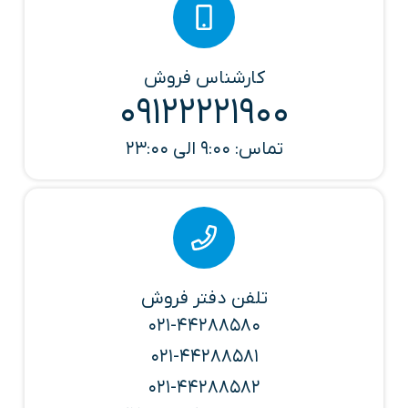
کارشناس فروش
09122221900
تماس: 9:00 الی 23:00
تلفن دفتر فروش
021-44288580
021-44288581
021-44288582