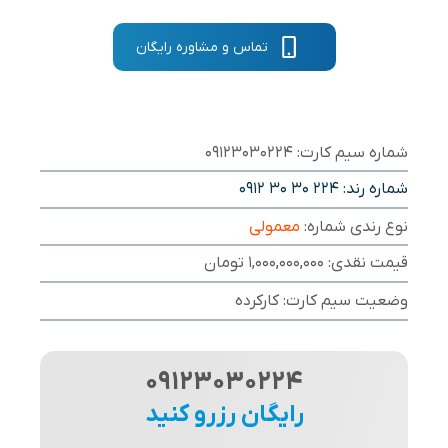
تماس و مشاوره رایگان
شماره سیم کارت: 09123030224
شماره رند:
0912 30 30 224
نوع رندی شماره:
معمولی
قیمت نقدی: 1,000,000,000 تومان
وضعیت سیم کارت: کارکرده
09123030224
رایگان رزرو کنید