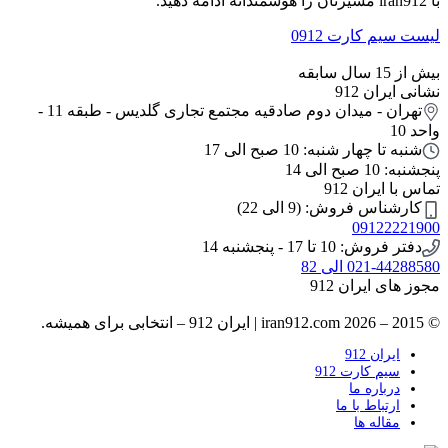
با iran912 مسیرتان را هوشمندانه ادامه دهید.
لیست سیم کارت 0912
بیش از 15 سال سابقه
نشانی ایران 912
تهران - میدان دوم صادقیه مجتمع تجاری گلدیس - طبقه 11 -
واحد 10
شنبه تا چهار شنبه: 10 صبح الی 17
پنجشنبه: 10 صبح الی 14
تماس با ایران 912
کارشناس فروش: (9 الی 22)
09122221900
دفتر فروش: 10 تا 17 - پنجشنبه 14
021-44288580 الی 82
مجوز های ایران 912
© 2015 – 2026 iran912.com | ایران 912 – انتخابی برای همیشه.
ایران 912
سیم کارت 912
درباره ما
ارتباط با ما
مقاله ها