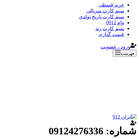
خرید قسطی
سیم کارت سریالی
سیم کارت تاریخ تولدی
وام 0912
سیم کارت رند
قیمت گذاری
ورود - عضویت
فهرست
شماره: 09124276336