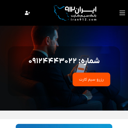
فتن
ه
حتوا
شماره: 09124443022
رزرو سیم کارت