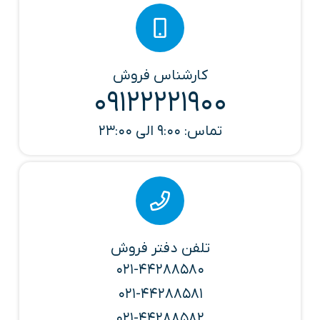
کارشناس فروش
09122221900
تماس: 9:00 الی 23:00
تلفن دفتر فروش
021-44288580
021-44288581
021-44288582