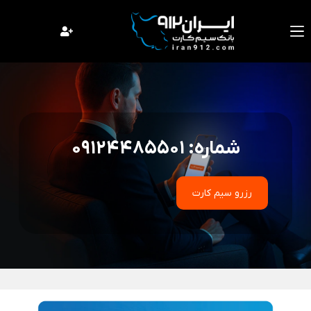
فتن
ه
حتوا
شماره: 09124485501
رزرو سیم کارت