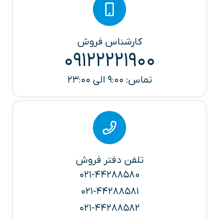
کارشناس فروش
09122221900
تماس: 9:00 الی 23:00
تلفن دفتر فروش
021-44288580
021-44288581
021-44288582