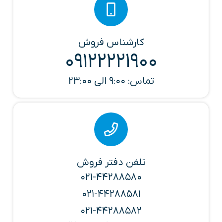
کارشناس فروش
09122221900
تماس: 9:00 الی 23:00
تلفن دفتر فروش
021-44288580
021-44288581
021-44288582