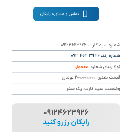
تماس و مشاوره رایگان
شماره سیم کارت: 09124623926
شماره رند:
0912 462 39 26
نوع رندی شماره:
معمولی
قیمت نقدی: 200,000,000 تومان
وضعیت سیم کارت: پک صفر
09124623926
رایگان رزرو کنید