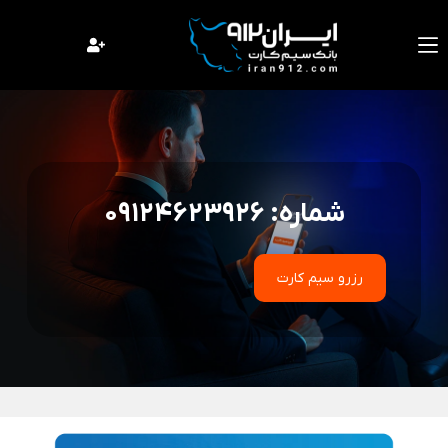
فتن
ه
حتوا
شماره: 09124623926
رزرو سیم کارت