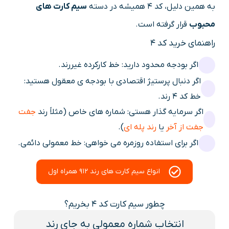
به همین دلیل، کد 4 همیشه در دسته
سیم کارت های
محبوب
قرار گرفته است.
راهنمای خرید کد 4
اگر بودجه محدود دارید: خط کارکرده غیررند.
اگر دنبال پرستیژ اقتصادی با بودجه ی معقول هستید:
خط کد 4 رند.
اگر سرمایه گذار هستی: شماره های خاص (مثلاً رند
جفت
جفت از آخر
یا
رند پله ای
).
اگر برای استفاده روزمره می خواهی: خط معمولی دائمی.
انواع سیم کارت های رند 912 همراه اول
چطور سیم کارت کد 4 بخریم؟
انتخاب شماره معمولی به جای رند