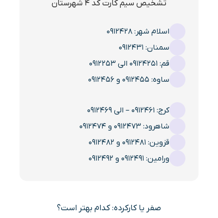
تشخیص سیم کارت کد 4 شهرستان
اسلام شهر: 0912428
سمنان: 0912431
قم: 09124251 الی 0912253
ساوه: 0912455 و 0912456
کرج: 0912461 – الی 0912469
شاهرود: 0912473 و 0912474
قزوین: 0912481 و 0912482
ورامین: 0912491 و 0912492
صفر یا کارکرده: کدام بهتر است؟