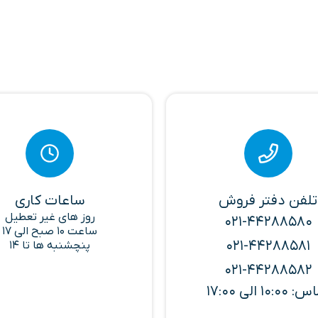
تلفن دفتر فروش
ساعات کاری
روز های غیر تعطیل
021-44288580
ساعت 10 صبح الی 17
021-44288581
پنچشنبه ها تا 14
021-44288582
10:00 الی 17:00