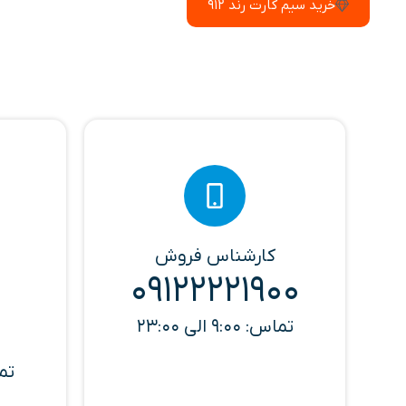
خرید سیم کارت رند 912
کارشناس فروش
09122221900
تماس: 9:00 الی 23:00
تماس: 