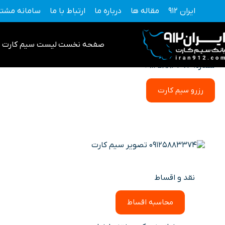
فتن
ایران 912
مقاله ها
درباره ما
ارتباط با ما
سامانه مشتر
ه
حتوا
صفحه نخست
لیست سیم کارت 0912
شماره: 09125883374
رزرو سیم کارت
نقد و اقساط
محاسبه اقساط