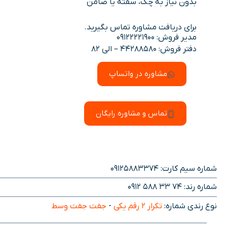
بدون نیاز به چک، سفته یا ضامن
برای دریافت مشاوره تماس بگیرید.
مدیر فروش: 09122221900
دفتر فروش: 44288580 – الی 82
مشاوره در واتساپ
تماس و مشاوره رایگان
شماره سیم کارت: 09125883374
شماره رند:
0912 588 33 74
نوع رندی شماره:
تکرار ۲ رقم یکی
-
جفت جفت وسط