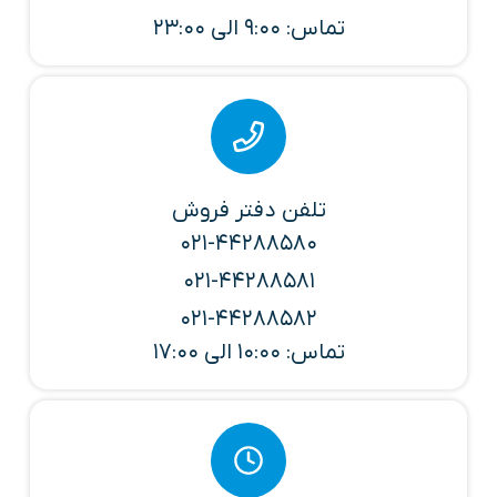
تماس: 9:00 الی 23:00
تلفن دفتر فروش
021-44288580
021-44288581
021-44288582
تماس: 10:00 الی 17:00