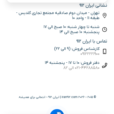
نشانی ایران 912
تهران - میدان دوم صادقیه مجتمع تجاری گلدیس -
طبقه 11 - واحد 10
شنبه تا چهار شنبه: 10 صبح الی 17
پنجشنبه: 10 صبح الی 14
تماس با ایران 912
کارشناس فروش: (9 الی 22)
09122221900
دفتر فروش: 10 تا 17 - پنجشنبه 14
021-44288580 الی 82
© 2015 – 2026 iran912.com | ایران 912 – انتخابی برای همیشه.