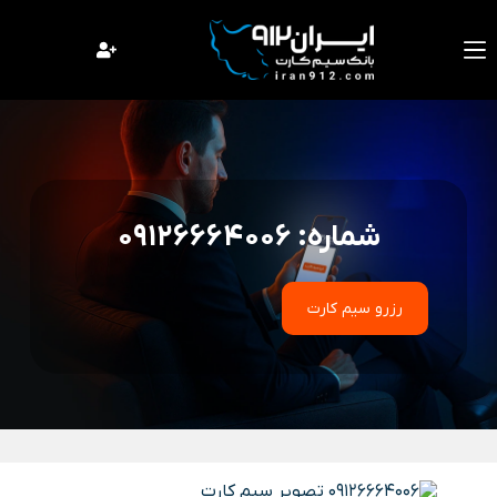
فتن
ه
حتوا
شماره: 09126664006
رزرو سیم کارت