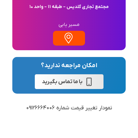
مجتمع تجاری گلدیس – طبقه 11 – واحد 10
مسیر یابی
امکان مراجعه ندارید؟
با ما تماس بگیرید
نمودار تغییر قیمت شماره 09126664006