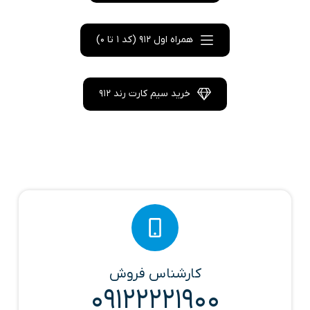
همراه اول 912 (کد 1 تا 0)
خرید سیم کارت رند 912
کارشناس فروش
09122221900