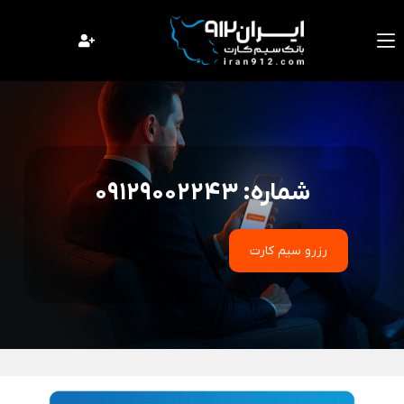
فتن
ه
حتوا
شماره: 09129002243
رزرو سیم کارت