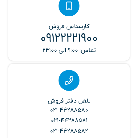
کارشناس فروش
09122221900
تماس: 9:00 الی 23:00
تلفن دفتر فروش
021-44288580
021-44288581
021-44288582