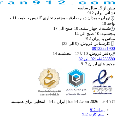
بیش از 15 سال سابقه
نشانی ایران 912
تهران - میدان دوم صادقیه مجتمع تجاری گلدیس - طبقه 11 -
واحد 10
شنبه تا چهار شنبه: 10 صبح الی 17
پنجشنبه: 10 صبح الی 14
تماس با ایران 912
کارشناس فروش: (9 الی 22)
09122221900
دفتر فروش: 10 تا 17 - پنجشنبه 14
021-44288580 الی 82
مجوز های ایران 912
© 2015 – 2026 iran912.com | ایران 912 – انتخابی برای همیشه.
ایران 912
سیم کارت 912