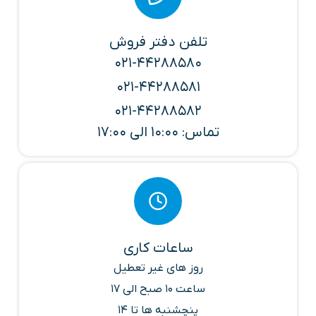
تلفن دفتر فروش
021-44288580
021-44288581
021-44288582
تماس: 10:00 الی 17:00
ساعات کاری
روز های غیر تعطیل
ساعت 10 صبح الی 17
پنچشنبه ها تا 14