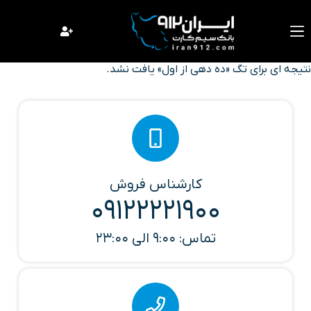
فتن
ه
حتوا
نتیجه ای برای تگ «ده دهی از اول» یافت نشد.
کارشناس فروش
09122221900
تماس: 9:00 الی 23:00