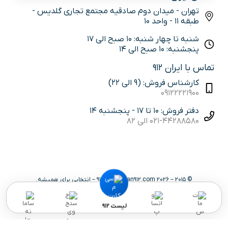
تهران - میدان دوم صادقیه مجتمع تجاری گلدیس -
طبقه 11 - واحد 10
شنبه تا چهار شنبه: 10 صبح الی 17
پنجشنبه: 10 صبح الی 14
تماس با ایران 912
کارشناس فروش: (9 الی 22)
09122221900
دفتر فروش: 10 تا 17 - پنجشنبه 14
021-44288580 الی 82
© 2015 – 2026 iran912.com | ایران 912 – انتخابی برای همیشه.
لیست 912