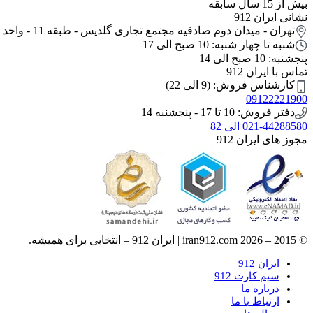
بیش از 15 سال سابقه
نشانی ایران 912
تهران - میدان دوم صادقیه مجتمع تجاری گلدیس - طبقه 11 - واحد 10
شنبه تا چهار شنبه: 10 صبح الی 17
پنجشنبه: 10 صبح الی 14
تماس با ایران 912
کارشناس فروش: (9 الی 22)
09122221900
دفتر فروش: 10 تا 17 - پنجشنبه 14
021-44288580 الی 82
مجوز های ایران 912
© 2015 – 2026 iran912.com | ایران 912 – انتخابی برای همیشه.
ایران 912
سیم کارت 912
درباره ما
ارتباط با ما