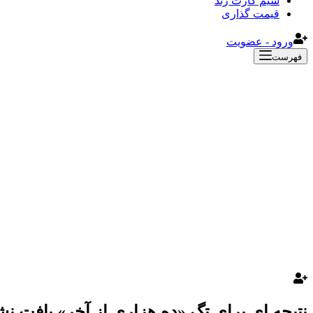
سیم کارت رند
قیمت گذاری
ورود - عضویت
فهرست
نتیجه ای برای تگ «ده هزاری از آخر» یافت نش