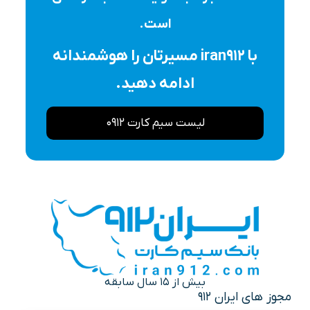
است.
با iran912 مسیرتان را هوشمندانه
ادامه دهید.
لیست سیم کارت 0912
بیش از 15 سال سابقه
مجوز های ایران 912