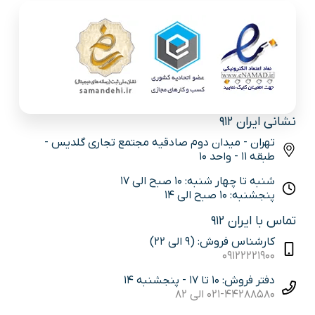
نشانی ایران 912
تهران - میدان دوم صادقیه مجتمع تجاری گلدیس -
طبقه 11 - واحد 10
شنبه تا چهار شنبه: 10 صبح الی 17
پنجشنبه: 10 صبح الی 14
تماس با ایران 912
کارشناس فروش: (9 الی 22)
09122221900
دفتر فروش: 10 تا 17 - پنجشنبه 14
021-44288580 الی 82