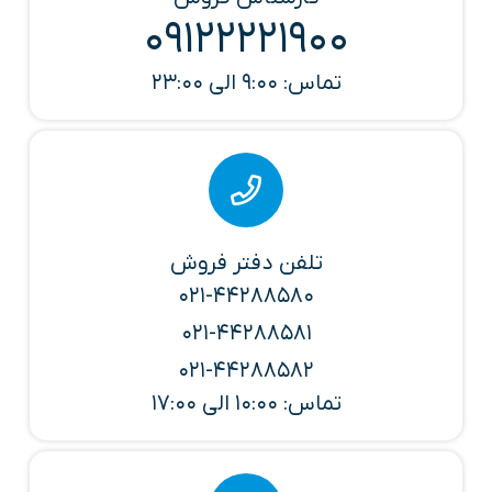
09122221900
تماس: 9:00 الی 23:00
تلفن دفتر فروش
021-44288580
021-44288581
021-44288582
تماس: 10:00 الی 17:00