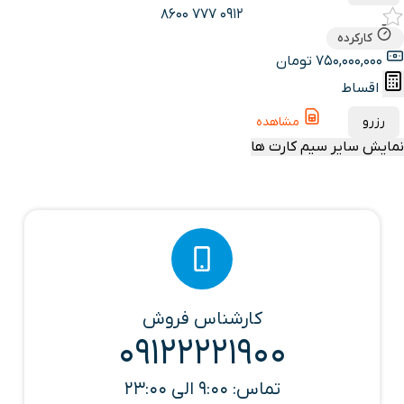
0912 777 8600
کارکرده
750,000,000 تومان
اقساط
رزرو
مشاهده
نمایش سایر سیم کارت ها
کارشناس فروش
09122221900
تماس: 9:00 الی 23:00