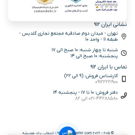
نشانی ایران 912
تهران - میدان دوم صادقیه مجتمع تجاری گلدیس -
طبقه 11 - واحد 10
شنبه تا چهار شنبه: 10 صبح الی 17
پنجشنبه: 10 صبح الی 14
تماس با ایران 912
کارشناس فروش: (9 الی 22)
09122221900
دفتر فروش: 10 تا 17 - پنجشنبه 14
021-44288580 الی 82
© 2015 – 2026 iran912.com | ایران 912 – انتخابی برای همیشه.