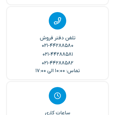
تلفن دفتر فروش
021-44288580
021-44288581
021-44288582
تماس: 10:00 الی 17:00
ساعات کاری