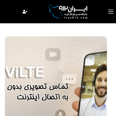
فتن
ه
حتوا