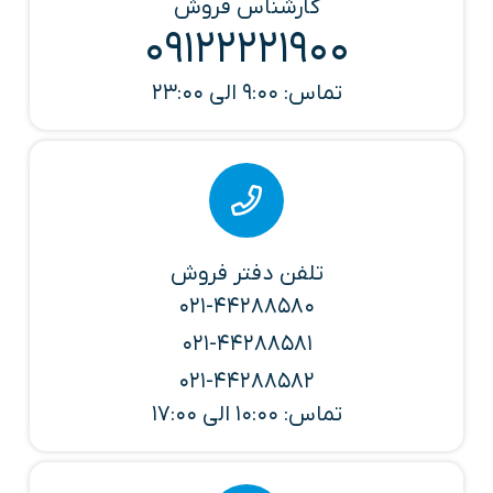
کارشناس فروش
09122221900
تماس: 9:00 الی 23:00
تلفن دفتر فروش
021-44288580
021-44288581
021-44288582
تماس: 10:00 الی 17:00