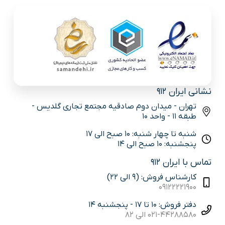
نشانی ایران 912
تهران - میدان دوم صادقیه مجتمع تجاری گلدیس -
طبقه 11 - واحد 10
شنبه تا چهار شنبه: 10 صبح الی 17
پنجشنبه: 10 صبح الی 14
تماس با ایران 912
کارشناس فروش: (9 الی 22)
09122221900
دفتر فروش: 10 تا 17 - پنجشنبه 14
021-44288580 الی 82