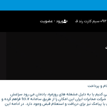
سیم کارت رند
قیمت گذاری
ورود - عضویت
ام و پرداخت
 کنیم یا به دلیل مشغله های روزمره، یادمان می رود سراغش
برویم. حالا با چند کلیک ساده می توان قبض تلفن را به صورت آنلاین مشاهده کرد، مبلغ آن را دید و حتی همان لحظه پرداختش را انجام داد. شرکت مخابرات ایران این امکان را از طریق سامانه tci.ir فراهم کرده و
ن، به راحتی به اطلاعات قبض دسترسی خواهید داشت. علاوه بر آن، روش های دیگری مانند کد USSD، اپلیکیشن یا پیامک نیز برای دریافت و استعلام قبض وجود دارد. در ادامه این