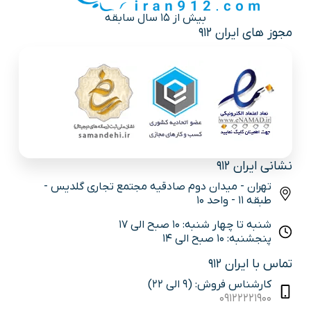
بیش از 15 سال سابقه
مجوز های ایران 912
نشانی ایران 912
تهران - میدان دوم صادقیه مجتمع تجاری گلدیس -
طبقه 11 - واحد 10
شنبه تا چهار شنبه: 10 صبح الی 17
پنجشنبه: 10 صبح الی 14
تماس با ایران 912
کارشناس فروش: (9 الی 22)
09122221900