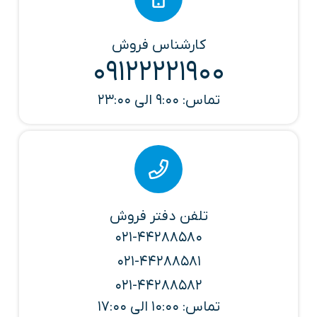
کارشناس فروش
09122221900
تماس: 9:00 الی 23:00
تلفن دفتر فروش
021-44288580
021-44288581
021-44288582
تماس: 10:00 الی 17:00