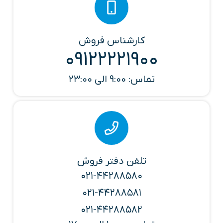
کارشناس فروش
09122221900
تماس: 9:00 الی 23:00
تلفن دفتر فروش
021-44288580
021-44288581
021-44288582