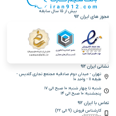
بیش از 15 سال سابقه
مجوز های ایران 912
نشانی ایران 912
تهران - میدان دوم صادقیه مجتمع تجاری گلدیس -
طبقه 11 - واحد 10
شنبه تا چهار شنبه: 10 صبح الی 17
پنجشنبه: 10 صبح الی 14
تماس با ایران 912
کارشناس فروش: (9 الی 22)
09122221900